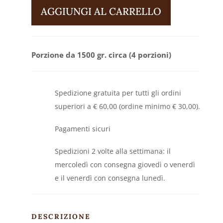
e
AGGIUNGI AL CARRELLO
spinaci
-
porzione
Porzione da 1500 gr. circa (4 porzioni)
1500
gr.
circa
Spedizione gratuita per tutti gli ordini
quantità
superiori a € 60,00 (ordine minimo € 30,00).
Pagamenti sicuri
Spedizioni
2
volte
alla
settimana
:
il
mercoledì
con
consegna
giovedì
o
venerdì
e
il
venerdì
con
consegna
lunedì.
DESCRIZIONE