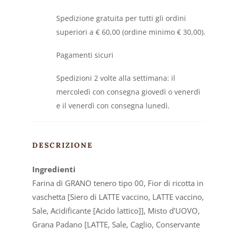
quantità
Spedizione gratuita per tutti gli ordini
superiori a € 60,00 (ordine minimo € 30,00).
Pagamenti sicuri
Spedizioni
2
volte
alla
settimana
:
il
mercoledì
con
consegna
giovedì
o
venerdì
e
il
venerdì
con
consegna
lunedì.
DESCRIZIONE
Ingredienti
Farina di GRANO tenero tipo 00, Fior di ricotta in
vaschetta [Siero di LATTE vaccino, LATTE vaccino,
Sale, Acidificante [Acido lattico]], Misto d’UOVO,
Grana Padano [LATTE, Sale, Caglio, Conservante