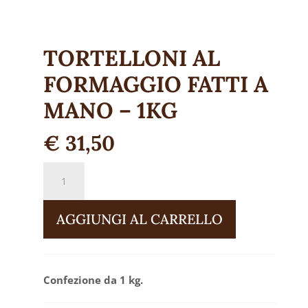
TORTELLONI AL
FORMAGGIO FATTI A
MANO – 1KG
€
31,50
Tortelloni
al
formaggio
AGGIUNGI AL CARRELLO
fatti
a
mano
Confezione da 1 kg.
-
1kg