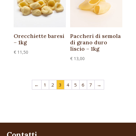
Orecchiette baresi
Paccheri di semola
– 1kg
di grano duro
liscio – 1kg
€
11,50
€
13,00
←
1
2
3
4
5
6
7
→
Contatti